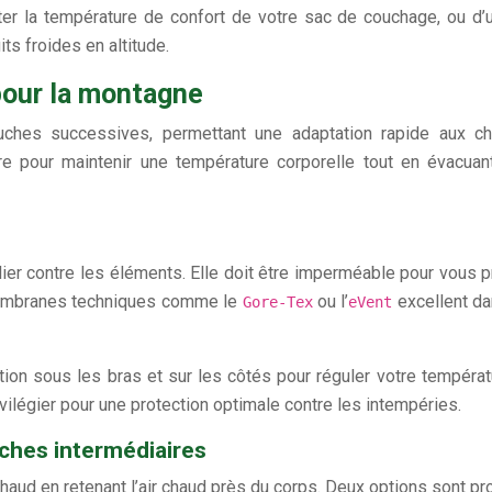
ter la température de confort de votre sac de couchage, ou d
ts froides en altitude.
our la montagne
ches successives, permettant une adaptation rapide aux ch
our maintenir une température corporelle tout en évacuant l
ier contre les éléments. Elle doit être imperméable pour vous pro
 membranes techniques comme le
ou l’
excellent da
Gore-Tex
eVent
on sous les bras et sur les côtés pour réguler votre températ
ilégier pour une protection optimale contre les intempéries.
ches intermédiaires
chaud en retenant l’air chaud près du corps. Deux options sont p